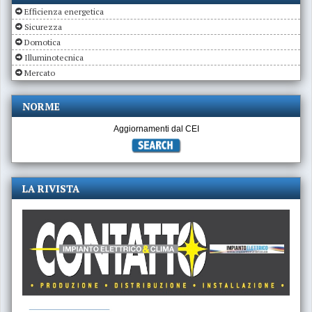
Efficienza energetica
Sicurezza
Domotica
Illuminotecnica
Mercato
NORME
Aggiornamenti dal CEI
LA RIVISTA