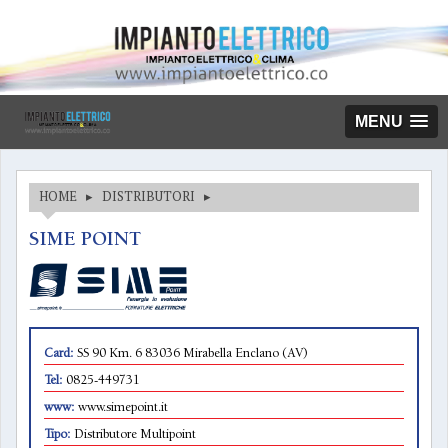
MENU
HOME
▸
DISTRIBUTORI
▸
SIME POINT
Card:
SS 90 Km. 6 83036 Mirabella Enclano (AV)
Tel:
0825-449731
www:
www.simepoint.it
Tipo:
Distributore Multipoint