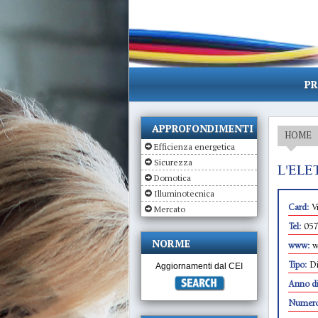
PR
APPROFONDIMENTI
HOME
Efficienza energetica
Sicurezza
L'ELE
Domotica
Illuminotecnica
Mercato
Card:
V
Tel:
05
NORME
www:
w
Aggiornamenti dal CEI
Tipo:
Di
Anno di
Numero 