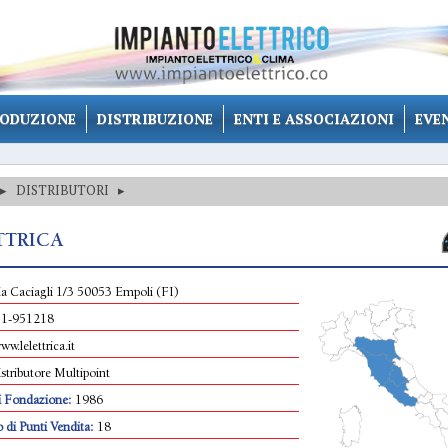
ODUZIONE
DISTRIBUZIONE
ENTI E ASSOCIAZIONI
EVE
▸
DISTRIBUTORI
▸
TTRICA
ia Caciagli 1/3 50053 Empoli (FI)
71-951218
ww.lelettrica.it
stributore Multipoint
 Fondazione:
1986
di Punti Vendita:
18