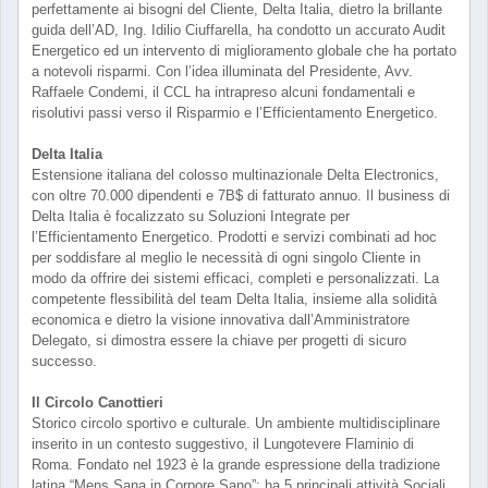
perfettamente ai bisogni del Cliente, Delta Italia, dietro la brillante
guida dell’AD, Ing. Idilio Ciuffarella, ha condotto un accurato Audit
Energetico ed un intervento di miglioramento globale che ha portato
a notevoli risparmi. Con l’idea illuminata del Presidente, Avv.
Raffaele Condemi, il CCL ha intrapreso alcuni fondamentali e
risolutivi passi verso il Risparmio e l’Efficientamento Energetico.
Delta Italia
Estensione italiana del colosso multinazionale Delta Electronics,
con oltre 70.000 dipendenti e 7B$ di fatturato annuo. Il business di
Delta Italia è focalizzato su Soluzioni Integrate per
l’Efficientamento Energetico. Prodotti e servizi combinati ad hoc
per soddisfare al meglio le necessità di ogni singolo Cliente in
modo da offrire dei sistemi efficaci, completi e personalizzati. La
competente flessibilità del team Delta Italia, insieme alla solidità
economica e dietro la visione innovativa dall’Amministratore
Delegato, si dimostra essere la chiave per progetti di sicuro
successo.
Il Circolo Canottieri
Storico circolo sportivo e culturale. Un ambiente multidisciplinare
inserito in un contesto suggestivo, il Lungotevere Flaminio di
Roma. Fondato nel 1923 è la grande espressione della tradizione
latina “Mens Sana in Corpore Sano”; ha 5 principali attività Sociali