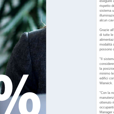
eseguire 
rispetto d
sistema u
illuminaz
alcun cav
Grazie al
di tutte l
alimentaz
modalità 
possono q
"Il siste
considerev
la posizio
minimo le 
edifici c
Warwick.
"Con la no
manutenzi
ottenuto r
occupanti
Manager d