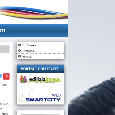
NTI
Chi Siamo
Contacts
bema.it
PORTALI COLLEGATI
n per
el suo
re
ding).