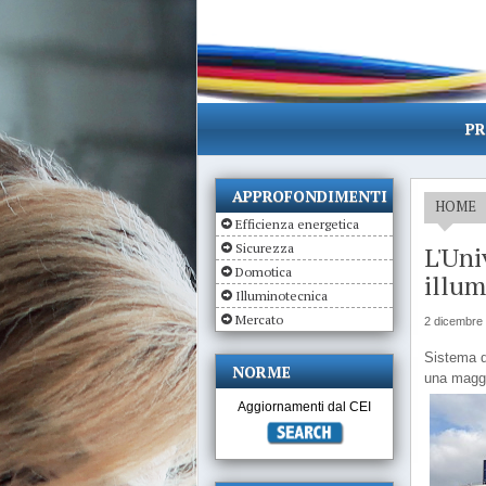
PR
APPROFONDIMENTI
HOME
Efficienza energetica
Sicurezza
L'Uni
Domotica
illum
Illuminotecnica
Mercato
2 dicembre
Sistema d
NORME
una maggi
Aggiornamenti dal CEI