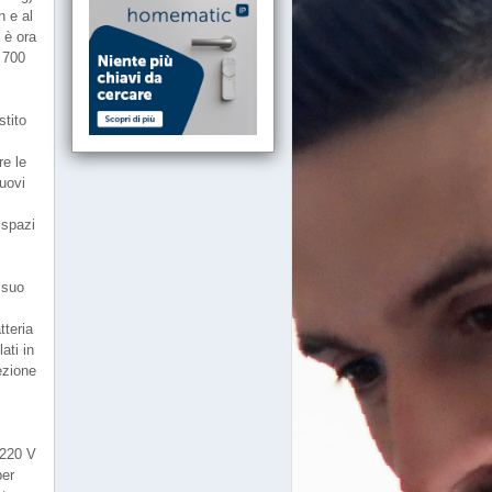
n e al
 è ora
 700
stito
re le
nuovi
 spazi
l suo
tteria
ati in
ezione
/220 V
per