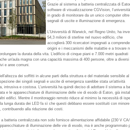
Grazie al sistema a batteria centralizzata di Eato
software di visualizzazione CGVision, l’università
in grado di monitorare da un unico computer oltre
segnali di uscite e illuminazione di emergenza.
L'Università di Warwick, nel Regno Unito, ha inve
54,3 milioni di sterline nel nuovo edificio, che
accoglierà 300 ricercatori impegnati a comprende
origini e i meccanismi delle malattie e a trovare 
rolungare la durata della vita. L'edificio di cinque piani e 7.000 metri quadrati
nche un'aula magna con una capacità massima di 400 persone, oltre a diversi
ivi e aree comuni.
ll'altezza dei soffitti in alcune parti della struttura e del materiale sensibile a
'ispezione dei singoli segnali e uscite di emergenza sarebbe stata un'attività
 intrusiva e costosa. L'università ha quindi deciso di adottare il sistema a ba
ata e le apparecchiature di illuminazione delle vie di esodo di Eaton, già install
ltri edifici. Mentre il monitoraggio remoto riduce al minimo la necessità di isp
la lunga durata dei LED fa sì che questi debbano essere sostituiti con minore
 contribuendo alla riduzione dei costi.
a a batteria centralizzata non solo fornisce alimentazione affidabile (230 V CA
apparecchiature di illuminazione delle vie di esodo, ma è anche programmato 