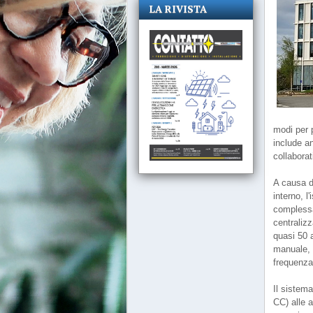
LA RIVISTA
modi per p
include a
collaborat
A causa de
interno, l
complessa,
centralizz
quasi 50 a
manuale, 
frequenza,
Il sistem
CC) alle 