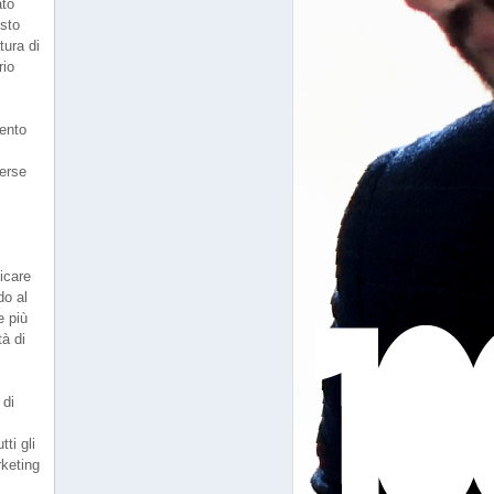
ato
esto
tura di
rio
mento
verse
ficare
do al
e più
à di
 di
tti gli
keting