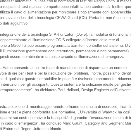
auto-test automatici in linea con le normative di test del Regno Unito. Il manc
ei requisiti di test manuali comporterebbe infatti la non conformità. Inoltre, qu
tilizza il cavo di alimentazione per monitorare singolarmente ogni apparecchia
ione avvalendosi della tecnologia CEWA Guard (CG). Pertanto, non è necessa
o dati aggiuntivo.
l'integrazione della tecnologia STAR di Eaton (CG-S), la modalità di funziona
e apparecchiature di illuminazione CG-S collegate all'interno della rete di
ione a 50/60 Hz può essere programmata tramite il controller del sistema. Di
di illuminazione (permanente con interruttore, permanente e non permanente)
uindi essere combinate in un unico circuito di illuminazione di emergenza.
ma Eaton consente al nostro team di manutenzione di risparmiare un numero
ole di ore per i test e per la risoluzione dei problemi. Inoltre, possiamo identi
ne di qualsiasi guasto per stabilire le priorità e risolverlo prontamente, riducen
interruzioni per gli occupanti. Questo sistema è la soluzione ideale per gestir
ontemporaneamente", ha dichiarato Paul Holland, Design Engineer dell'Universit
stra soluzione di monitoraggio remoto offriamo continuità di esercizio, facilità
one e test e piena conformità alle normative. L'Università di Warwick ha così
isparmi sui costi operativi e la tranquillità di garantire l'evacuazione sicura di tu
 in caso di emergenza", ha concluso Marc Gaunt, Category and Segment Mar
i Eaton nel Regno Unito e in Irlanda.