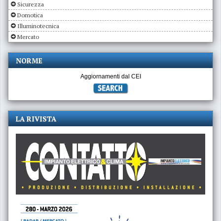
Sicurezza
Domotica
Illuminotecnica
Mercato
NORME
Aggiornamenti dal CEI
LA RIVISTA