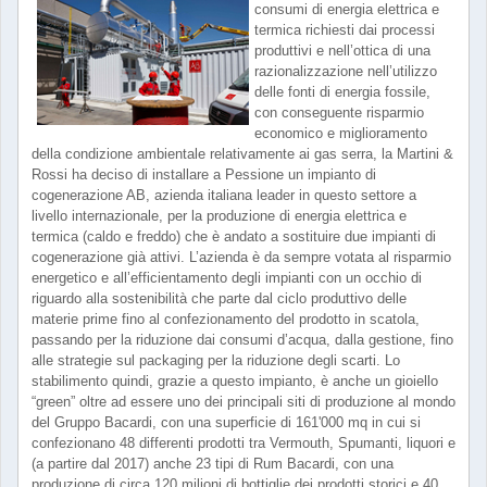
consumi di energia elettrica e
termica richiesti dai processi
produttivi e nell’ottica di una
razionalizzazione nell’utilizzo
delle fonti di energia fossile,
con conseguente risparmio
economico e miglioramento
della condizione ambientale relativamente ai gas serra, la Martini &
Rossi ha deciso di installare a Pessione un impianto di
cogenerazione AB, azienda italiana leader in questo settore a
livello internazionale, per la produzione di energia elettrica e
termica (caldo e freddo) che è andato a sostituire due impianti di
cogenerazione già attivi. L’azienda è da sempre votata al risparmio
energetico e all’efficientamento degli impianti con un occhio di
riguardo alla sostenibilità che parte dal ciclo produttivo delle
materie prime fino al confezionamento del prodotto in scatola,
passando per la riduzione dai consumi d’acqua, dalla gestione, fino
alle strategie sul packaging per la riduzione degli scarti. Lo
stabilimento quindi, grazie a questo impianto, è anche un gioiello
“green” oltre ad essere uno dei principali siti di produzione al mondo
del Gruppo Bacardi, con una superficie di 161'000 mq in cui si
confezionano 48 differenti prodotti tra Vermouth, Spumanti, liquori e
(a partire dal 2017) anche 23 tipi di Rum Bacardi, con una
produzione di circa 120 milioni di bottiglie dei prodotti storici e 40