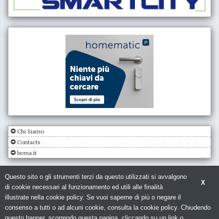
Chi Siamo
Contacts
bema.it
Questo sito o gli strumenti terzi da questo utilizzati si avvalgono
X
di cookie necessari al funzionamento ed utili alle finalità
illustrate nella cookie policy. Se vuoi saperne di più o negare il
consenso a tutti o ad alcuni cookie, consulta la cookie policy. Chiudendo
© Copyright 2026. Impianto Elettrico - N.ro Iscrizione ROC 5836 -
Privacy
questo banner, scorrendo questa pagina, cliccando su un link o