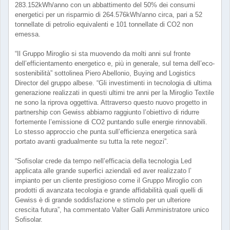
283.152kWh/anno con un abbattimento del 50% dei consumi
energetici per un risparmio di 264.576kWh/anno circa, pari a 52
tonnellate di petrolio equivalenti e 101 tonnellate di CO2 non
emessa.
“Il Gruppo Miroglio si sta muovendo da molti anni sul fronte
dell’efficientamento energetico e, più in generale, sul tema dell’eco-
sostenibilità” sottolinea Piero Abellonio, Buying and Logistics
Director del gruppo albese. “Gli investimenti in tecnologia di ultima
generazione realizzati in questi ultimi tre anni per la Miroglio Textile
ne sono la riprova oggettiva. Attraverso questo nuovo progetto in
partnership con Gewiss abbiamo raggiunto l’obiettivo di ridurre
fortemente l’emissione di CO2 puntando sulle energie rinnovabili.
Lo stesso approccio che punta sull’efficienza energetica sarà
portato avanti gradualmente su tutta la rete negozi”.
“Sofisolar crede da tempo nell’efficacia della tecnologia Led
applicata alle grande superfici aziendali ed aver realizzato l’
impianto per un cliente prestigioso come il Gruppo Miroglio con
prodotti di avanzata tecologia e grande affidabilità quali quelli di
Gewiss è di grande soddisfazione e stimolo per un ulteriore
crescita futura”, ha commentato Valter Galli Amministratore unico
Sofisolar.