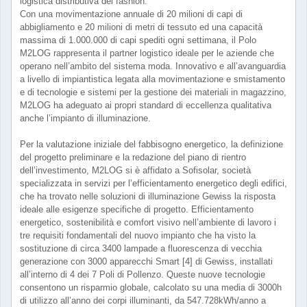
logistica distributiva del fashion.
Con una movimentazione annuale di 20 milioni di capi di
abbigliamento e 20 milioni di metri di tessuto ed una capacità
massima di 1.000.000 di capi spediti ogni settimana, il Polo
M2LOG rappresenta il partner logistico ideale per le aziende che
operano nell’ambito del sistema moda. Innovativo e all’avanguardia
a livello di impiantistica legata alla movimentazione e smistamento
e di tecnologie e sistemi per la gestione dei materiali in magazzino,
M2LOG ha adeguato ai propri standard di eccellenza qualitativa
anche l’impianto di illuminazione.
Per la valutazione iniziale del fabbisogno energetico, la definizione
del progetto preliminare e la redazione del piano di rientro
dell’investimento, M2LOG si è affidato a Sofisolar, società
specializzata in servizi per l’efficientamento energetico degli edifici,
che ha trovato nelle soluzioni di illuminazione Gewiss la risposta
ideale alle esigenze specifiche di progetto. Efficientamento
energetico, sostenibilità e comfort visivo nell’ambiente di lavoro i
tre requisiti fondamentali del nuovo impianto che ha visto la
sostituzione di circa 3400 lampade a fluorescenza di vecchia
generazione con 3000 apparecchi Smart [4] di Gewiss, installati
all’interno di 4 dei 7 Poli di Pollenzo. Queste nuove tecnologie
consentono un risparmio globale, calcolato su una media di 3000h
di utilizzo all’anno dei corpi illuminanti, da 547.728kWh/anno a