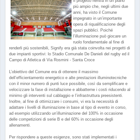
Il progetto rientra in un piano
più ampio che, negli ultimi due
anni, ha visto il Comune
impegnato in un’importante
opera di riqualificazione degli
spazi pubblici. Poiché
l’illuminazione può giocare un
ruolo fondamentale al fine di
renderli più sostenibili, Signify era già stata coinvolta nei progetti di
due impianti sportivi: lo Stadio Comunale De Danieli del rugby ed il
Campo di Atletica di Via Rosmini - Santa Croce
L’obiettivo del Comune era di ottenere il massimo
dell’efficientamento energetico e alte prestazioni illuminotecniche
con il minor numero di punti luce possibile, così da semplificare e
velocizzare la fase di installazione e abbatterne i costi riducendo al
minimo gli interventi sul cablaggio e l’infrastruttura preesistenti.
Inoltre, al fine di ottimizzare i consumi, vi era la necessità di
adattare i livelli di illuminazione in base al tipo di evento in corso,
ad esempio utilizzando un’illuminazione del 100% in occasione
delle competizioni di serie B e del 60% in occasione degli
allenamenti.
Per rispondere a queste esigenze, sono stati implementati i